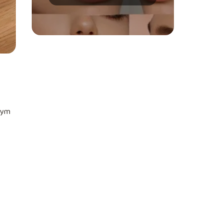
ust?
 tym