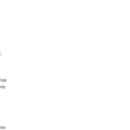
,
mogą
ody
nie