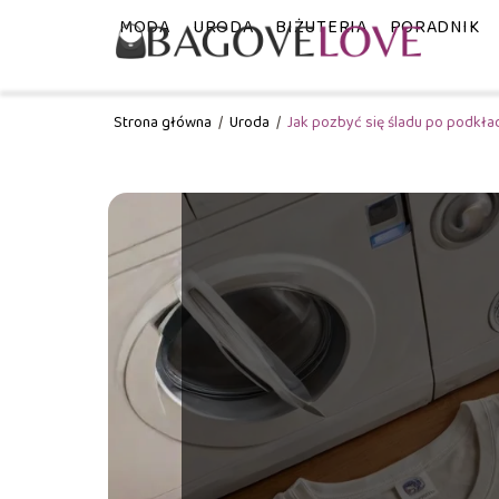
MODA
URODA
BIŻUTERIA
PORADNIK
Strona główna
/
Uroda
/
Jak pozbyć się śladu po podkła