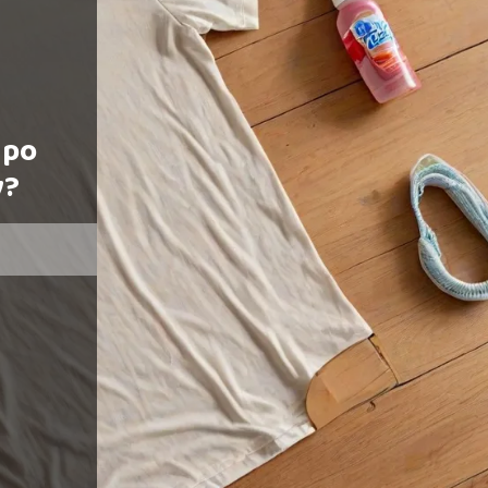
 po
y?