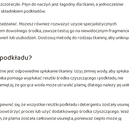
zczoteczki. Płyn do naczyń jest łagodny dla tkanin, a jednocześnie
t składnikiem podkładów.
 zadziałać. Możesz również rozważyć użycie specjalistycznych
ciem dowolnego środka, zawsze testuj go na niewidocznym fragmenci
rwień lub uszkodzeń. Dostosuj metodę do rodzaju tkaniny, aby uniknąć
 podkładu?
e jest odpowiednie spłukanie tkaniny. Użyj zimnej wody, aby spłuk
nika pomaga wypłukać resztki środka czyszczącego i podkładu, nie
amiętaj, że gorąca woda może utrwalić plamę, dlatego należy jej uni
wnić się, że wszystkie resztki podkładu i detergentu zostały usunię
sz powtórzyć proces lub użyć dodatkowego środka czyszczącego. Wa
en, że plama została całkowicie usunięta, ponieważ ciepło może ją