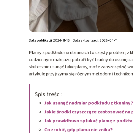
Data publikacji: 2024-11-15
Data aktualizacji: 2026-04-11
Plamy z podkładu na ubraniach to częsty problem, z k
codziennym makijażu, potrafi być trudny do usunięcia 
skutecznie usunąć takie plamy, może zaoszczędzić wi
artykule przyjrzymy się różnym metodom i technikom,
Spis treści:
Jak usunąć nadmiar podkładu z tkaniny
Jakie środki czyszczące zastosować na
Jak prawidłowo spłukać plamę z podkł
Co zrobić, gdy plama nie znika?