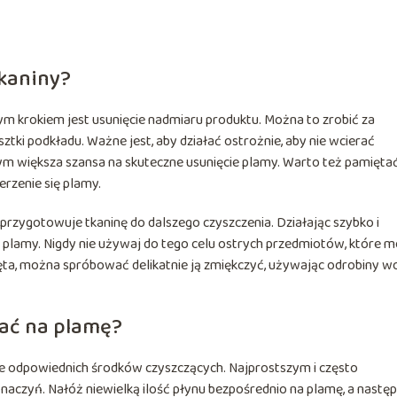
tkaniny?
m krokiem jest usunięcie nadmiaru produktu. Można to zrobić za
sztki podkładu. Ważne jest, aby działać ostrożnie, aby nie wcierać
 tym większa szansa na skuteczne usunięcie plamy. Warto też pamiętać
rzenie się plamy.
przygotowuje tkaninę do dalszego czyszczenia. Działając szybko i
e plamy. Nigdy nie używaj do tego celu ostrych przedmiotów, które 
nięta, można spróbować delikatnie ją zmiękczyć, używając odrobiny w
wać na plamę?
e odpowiednich środków czyszczących. Najprostszym i często
naczyń. Nałóż niewielką ilość płynu bezpośrednio na plamę, a następ