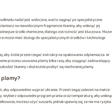
kładu nadal jest widoczna, warto sięgnąć po specjalistyczne
lamiacz na niewidocznym fragmencie tkaniny, aby uniknąć jej
ilniejsze środki chemiczne, dlatego ostrożność jest kluczowa. Może
óra może mieć dostęp do specjalistycznych środków i technologii
taj, aby ściśle przestrzegać instrukcji na opakowaniu odplamiacza. W
nie procesu usuwania plamy kilka razy, aby osiągnąć zadowalający
szkodzić tkaniny i skutecznie pozbyć się niechcianej plamy.
u plamy?
t, aby odpowiednio wyprać ubranie. Przestrzegaj zaleceń na metce
ny. Wybierz odpowiedni program prania oraz temperaturę, aby unikną
ałkowicie, możesz użyć suszarki, jednak upewnij się, że nie ma ryzyka