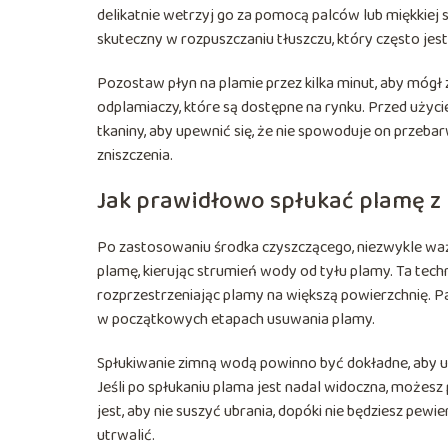
delikatnie wetrzyj go za pomocą palców lub miękkiej s
skuteczny w rozpuszczaniu tłuszczu, który często jes
Pozostaw płyn na plamie przez kilka minut, aby mógł
odplamiaczy, które są dostępne na rynku. Przed uży
tkaniny, aby upewnić się, że nie spowoduje on przeba
zniszczenia.
Jak prawidłowo spłukać plamę z
Po zastosowaniu środka czyszczącego, niezwykle ważn
plamę, kierując strumień wody od tyłu plamy. Ta tech
rozprzestrzeniając plamy na większą powierzchnię. P
w początkowych etapach usuwania plamy.
Spłukiwanie zimną wodą powinno być dokładne, aby upe
Jeśli po spłukaniu plama jest nadal widoczna, może
jest, aby nie suszyć ubrania, dopóki nie będziesz pewi
utrwalić.