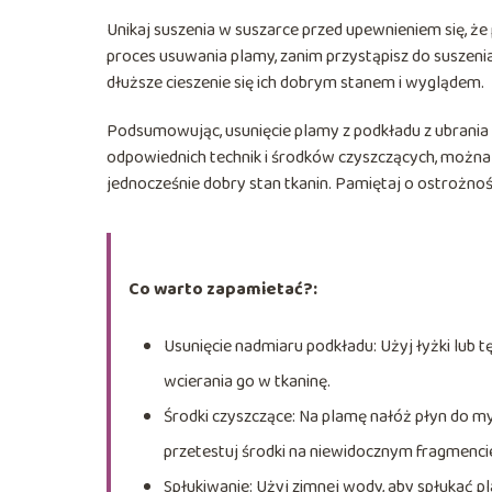
Unikaj suszenia w suszarce przed upewnieniem się, że
proces usuwania plamy, zanim przystąpisz do suszenia
dłuższe cieszenie się ich dobrym stanem i wyglądem.
Podsumowując, usunięcie plamy z podkładu z ubrania
odpowiednich technik i środków czyszczących, można
jednocześnie dobry stan tkanin. Pamiętaj o ostrożnośc
Co warto zapamietać?:
Usunięcie nadmiaru podkładu: Użyj łyżki lub 
wcierania go w tkaninę.
Środki czyszczące: Na plamę nałóż płyn do myc
przetestuj środki na niewidocznym fragmencie
Spłukiwanie: Użyj zimnej wody, aby spłukać p