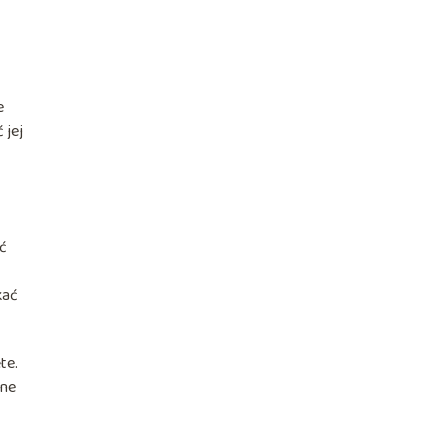
e
 jej
ać
kać
te.
żne