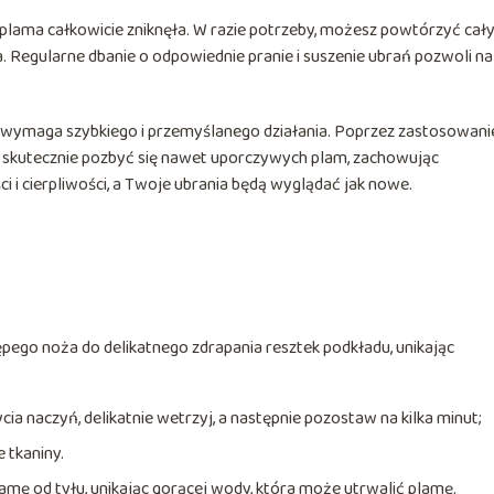
 plama całkowicie zniknęła. W razie potrzeby, możesz powtórzyć cał
. Regularne dbanie o odpowiednie pranie i suszenie ubrań pozwoli na
 wymaga szybkiego i przemyślanego działania. Poprzez zastosowani
 skutecznie pozbyć się nawet uporczywych plam, zachowując
i i cierpliwości, a Twoje ubrania będą wyglądać jak nowe.
tępego noża do delikatnego zdrapania resztek podkładu, unikając
ia naczyń, delikatnie wetrzyj, a następnie pozostaw na kilka minut;
 tkaniny.
lamę od tyłu, unikając gorącej wody, która może utrwalić plamę.