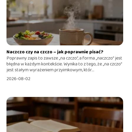
Naczczo czy na czczo – jak poprawnie pisać?
Poprawny zapis to zawsze „na czczo”, a forma „naczczo” jest
błędna w każdym kontekście. Wynika to z tego, że „na czczo”
jest stałym wyrażeniem przyimkowym, któr...
2026-08-02