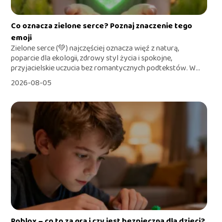
Co oznacza zielone serce? Poznaj znaczenie tego
emoji
Zielone serce (💚) najczęściej oznacza więź z naturą,
poparcie dla ekologii, zdrowy styl życia i spokojne,
przyjacielskie uczucia bez romantycznych podtekstów. W...
2026-08-05
Roblox – co to za gra i czy jest bezpieczna dla dzieci?