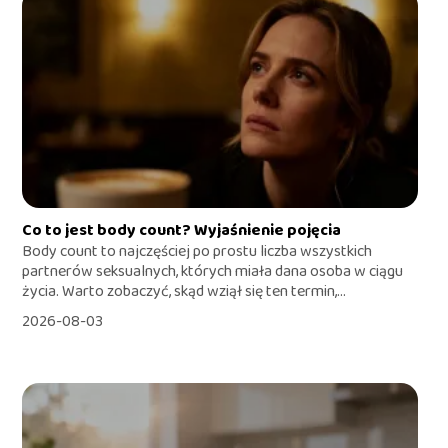
Co to jest body count? Wyjaśnienie pojęcia
Body count to najczęściej po prostu liczba wszystkich
partnerów seksualnych, których miała dana osoba w ciągu
życia. Warto zobaczyć, skąd wziął się ten termin,...
2026-08-03