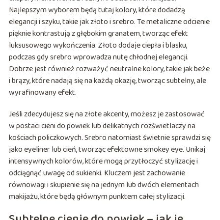
Najlepszym wyborem będą tutaj kolory, które dodadzą
elegancji i szyku, takie jak złoto i srebro. Te metaliczne odcienie
pięknie kontrastują z głębokim granatem, tworząc efekt
luksusowego wykończenia. Złoto dodaje ciepła i blasku,
podczas gdy srebro wprowadza nutę chłodnej elegancji.
Dobrze jest również rozważyć neutralne kolory, takie jak beże
i brązy, które nadają się na każdą okazję, tworząc subtelny, ale
wyrafinowany efekt.
Jeśli zdecydujesz się na złote akcenty, możesz je zastosować
w postaci cieni do powiek lub delikatnych rozświetlaczy na
kościach policzkowych. Srebro natomiast świetnie sprawdzi się
jako eyeliner lub cień, tworząc efektowne smokey eye. Unikaj
intensywnych kolorów, które mogą przytłoczyć stylizację i
odciągnąć uwagę od sukienki. Kluczem jest zachowanie
równowagi i skupienie się na jednym lub dwóch elementach
makijażu, które będą głównym punktem całej stylizacji.
Subtelne cienie do powiek – jak je