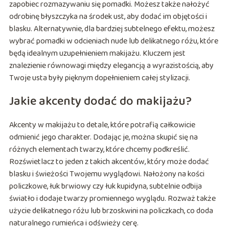
zapobiec rozmazywaniu się pomadki. Możesz także nałożyć
odrobinę błyszczyka na środek ust, aby dodać im objętości i
blasku. Alternatywnie, dla bardziej subtelnego efektu, możesz
wybrać pomadki w odcieniach nude lub delikatnego różu, które
będą idealnym uzupełnieniem makijażu. Kluczem jest
znalezienie równowagi między elegancją a wyrazistością, aby
Twoje usta były pięknym dopełnieniem całej stylizacji.
Jakie akcenty dodać do makijażu?
Akcenty w makijażu to detale, które potrafią całkowicie
odmienić jego charakter. Dodając je, można skupić się na
różnych elementach twarzy, które chcemy podkreślić.
Rozświetlacz to jeden z takich akcentów, który może dodać
blasku i świeżości Twojemu wyglądowi. Nałożony na kości
policzkowe, łuk brwiowy czy łuk kupidyna, subtelnie odbija
światło i dodaje twarzy promiennego wyglądu. Rozważ także
użycie delikatnego różu lub brzoskwini na policzkach, co doda
naturalnego rumieńca i odświeży cerę.